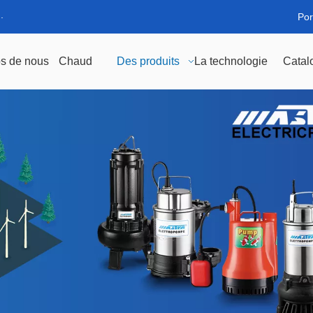
.
Por
s de nous
Chaud
Des produits
La technologie
Catal