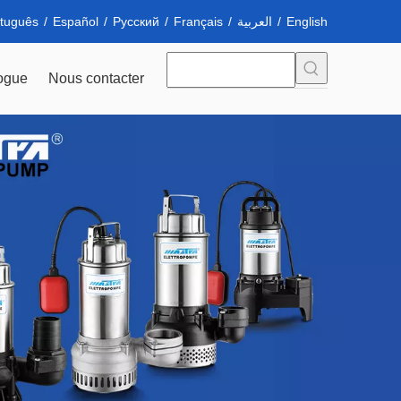
tuguês
/
Español
/
Pусский
/
Français
/
العربية
/
English
ogue
Nous contacter