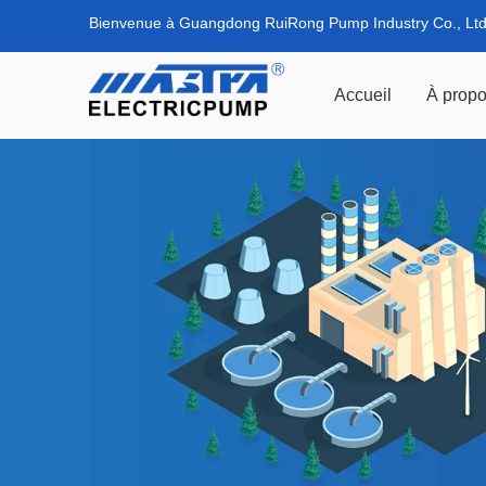
Bienvenue à Guangdong RuiRong Pump Industry Co., Ltd
Accueil
À propo