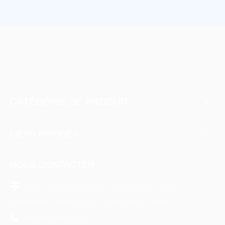
CATÉGORIE DE PRODUIT
LIENS RAPIDES
NOUS CONTACTER

No.22, North 3rd Road, Town Duuan, City
Jiangmen, Province du Guangdong, Chine

+86-139 2903 3707

0750-3656332

+86-138 2702 8339

ruirong@ruirong.com