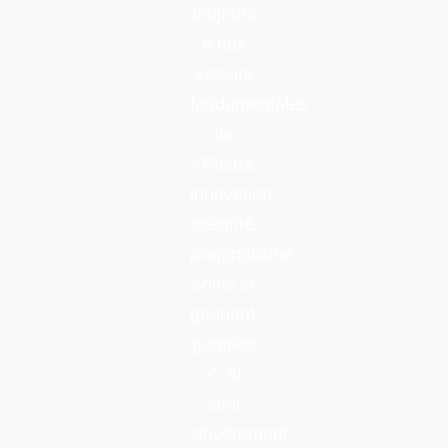
gagnant-
gagnant
\", et
sont
sincèrement
accueillis
des
clients
nationaux
et
d'outre-
mer
pour la
coopération.Mastra
Ruirong