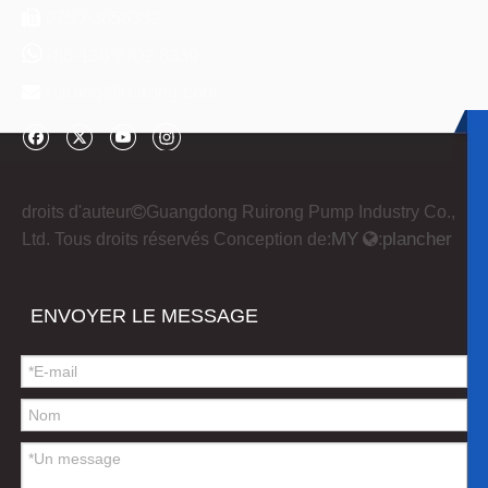
droits d'auteur

Guangdong Ruirong Pump Industry Co.,
M
Y
plancher
Ltd. Tous droits réservés Conception de:

:
ENVOYER LE MESSAGE
Soumettre