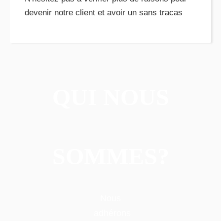
SOMMES?
Nous
adhérons
toujours
à nos
valeurs
fondamentales
de
\"Focus,
innovation,
intégrité,
pragmatisme,
soins et