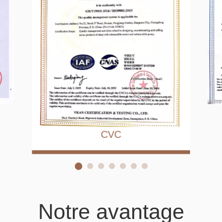
La société utilise des technologies de production de
pompe submersibles avancées, des instruments
d'équipement et de test de l'Allemagne, de l'Italie, de la
Chine et d'autres pays, et constitue une grande
production et une base d'exportation pour des moteurs
submersibles de haute qualité et des pompes
submersibles pour les puits.

Ses produits sont vendus dans plus de 80 pays et
régions, dont l'Europe, l'Amérique, l'Afrique, le Moyen-
Orient, l'Asie du Sud-Est, etc., ainsi que plus de 30
provinces et régions de Chine, dont Hong Kong et
Macao.

La pompe à eau submersible de Mastra Ruirong for
Wells est une célèbre marque de guangdong.

Les marques de Mastra et, par exemple, des