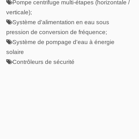
Pompe centrifuge multi-étapes (horizontale /

verticale);
Système d'alimentation en eau sous

pression de conversion de fréquence;
Système de pompage d'eau à énergie

solaire
Contrôleurs de sécurité


Solutions innovantes
Nous offrons également de grands avantages
pour tous nos clients, nouveaux et revenants.