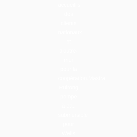
pompe
à eau
submersible
pour
Wells
est un
célèbre
guangdong
marque.
En savoir plus sur nous