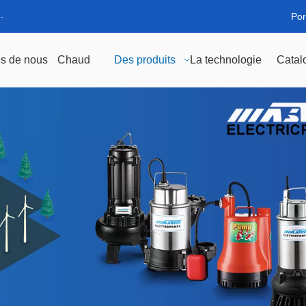
.
Por
s de nous
Chaud
Des produits
La technologie
Catal