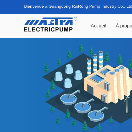
Bienvenue à Guangdong RuiRong Pump Industry Co., Ltd
Accueil
À propo