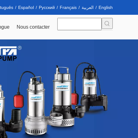
tuguês
/
Español
/
Pусский
/
Français
/
العربية
/
English
ogue
Nous contacter