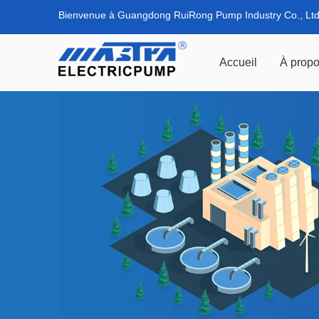
Bienvenue à Guangdong RuiRong Pump Industry Co., Ltd
Accueil
À propo