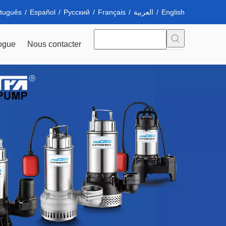
tuguês
/
Español
/
Pусский
/
Français
/
العربية
/
English
ogue
Nous contacter