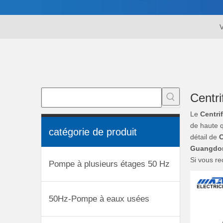
V
Centr
Le
Centri
de haute q
catégorie de produit
détail de
C
Guangdon
Si vous re
Pompe à plusieurs étages 50 Hz
50Hz-Pompe à eaux usées