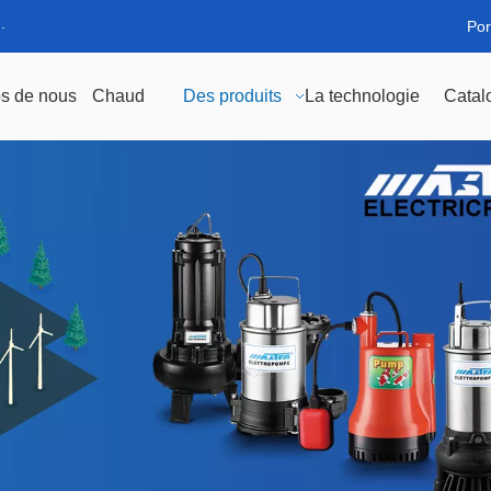
.
Por
s de nous
Chaud
Des produits
La technologie
Catal